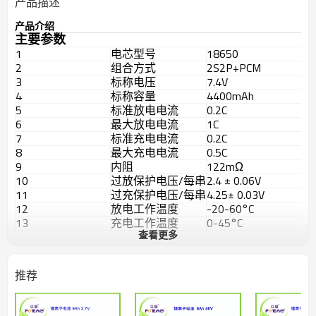
产品描述
产品介绍
主要参数
1
电芯型号
18650
2
组合方式
2S2P+PCM
3
标称电压
7.4V
4
标称容量
4400mAh
5
标准放电电流
0.2C
6
最大放电电流
1C
7
标准充电电流
0.2C
8
最大充电电流
0.5C
9
内阻
122mΩ
10
过放保护电压/每串
2.4 ± 0.06V
11
过充保护电压/每串
4.25± 0.03V
12
放电工作温度
-20-60°C
13
充电工作温度
0-45°C
查看更多
14
存储温度
23 ± 5°C
15
电流
3.58A
16
重量
约183g
推荐
L*W*H=
17
产品尺寸
74*22*67mm