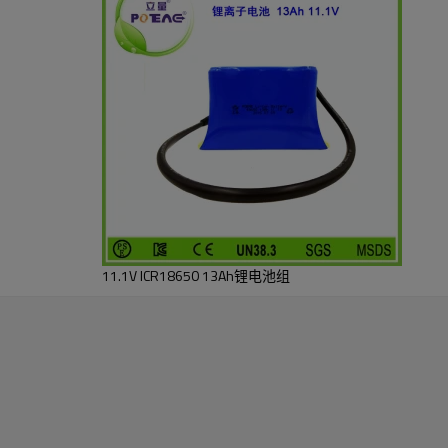
11.1V ICR18650 13Ah锂电池组
线等规格型号的改变。
,多参数病人监护仪,输液泵,智能吸尘器,便携音