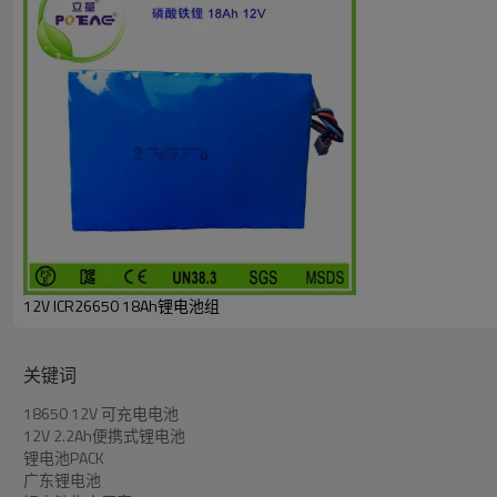
保护板电路图
12V ICR26650 18Ah锂电池组
细节展示
11.1V锂电池
可以根据您的实际需求做改变，比如电芯、保护板、电子
关键词
应用领域
18650 12V 可充电电池
11.1V锂电池
广泛应用于:
12V 2.2Ah便携式锂电池
太阳能路灯、后备电源勘探仪器,聪明的狗链,制氧机,电子天平
锂电池PACK
箱产品,呼吸机,桌面POS机、便携式设备......
广东锂电池
资质认证