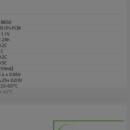
18650
3S1P+PCM
11.1V
2.2Ah
0.2C
1C
0.2C
0.5C
259mΩ
2.4 ± 0.06V
4.25± 0.03V
-20-60°C
0-45°C
23 ± 5°C
14A
约150g
L*W*H= 39*20*135mm