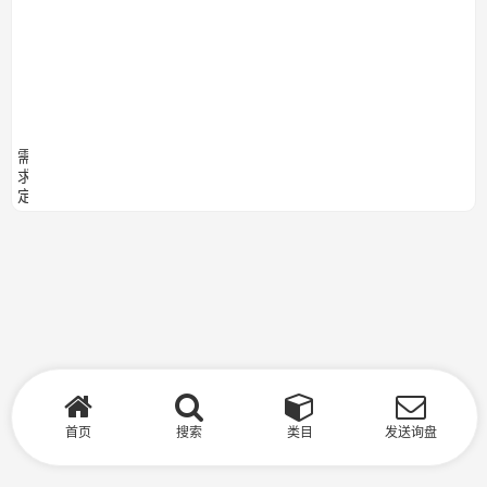
3.2V
铁
10Ah
锂
电池
电
组和
池
保护
组
板可
根据
需
求
定
制
首页
搜索
类目
发送询盘