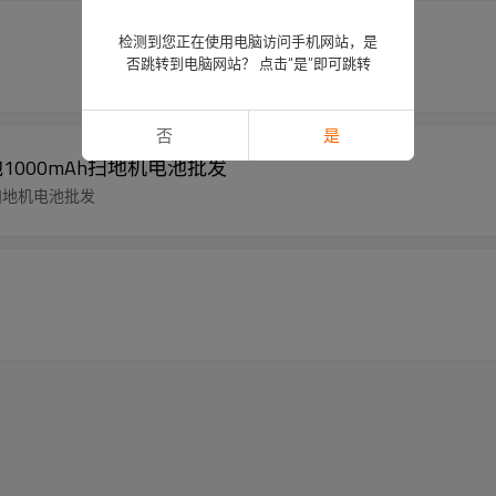
检测到您正在使用电脑访问手机网站，是
否跳转到电脑网站？ 点击“是”即可跳转
否
是
池1000mAh扫地机电池批发
h扫地机电池批发