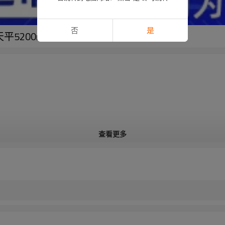
否
是
平5200mAh锂电池组
查看更多