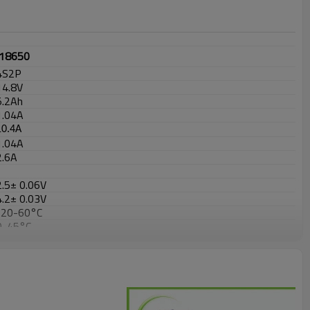
18650
4S2P
14.8V
5.2Ah
1.04A
10.4A
1.04A
2.6
A
2.5± 0.06V
4.2± 0.03V
-20-60°C
0-45°C
0℃-25℃
5.2A
约0.45
kg
L*W*H=
~
76*38*69
mm