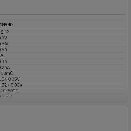
18530
1S1P
3.7V
0.5Ah
0.5A
1A
0.1A
0.25A
150mΩ
2.5± 0.06V
4.32± 0.03V
-20-60°C
0-45°C
0℃-25℃
0.8A
约 0.05
kg
L*W*H=
~18.2*40mm