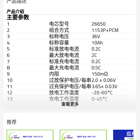
产品描述
产品介绍
主要参数
1
电芯型号
26650
2
组合方式
11S3P+PCM
3
标称电压
36V
4
标称容量
10Ah
5
标准放电电流
0.2C
6
最大放电电流
2C
7
标准充电电流
0.2C
8
最大充电电流
0.5C
9
内阻
150mΩ
10
过放保护电压/每串
2.0 ± 0.06V
11
过充保护电压/每串
3.65± 0.03V
12
放电工作温度
-20-60°C
13
充电工作温度
0-45°C
查看更多
14
存储温度
23 ± 5°C
15
电流
30A
16
重量
约2.7kg
推荐
L*W*H=
17
产品尺寸
294*83*70mm