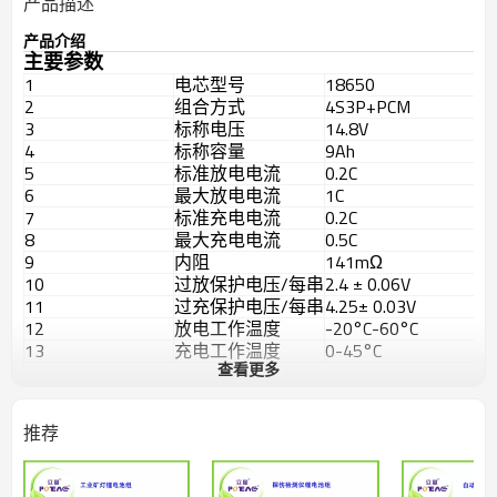
产品描述
产品介绍
主要参数
1
电芯型号
18650
2
组合方式
4S3P+PCM
3
标称电压
14.8V
4
标称容量
9Ah
5
标准放电电流
0.2C
6
最大放电电流
1C
7
标准充电电流
0.2C
8
最大充电电流
0.5C
9
内阻
141mΩ
10
过放保护电压/每串
2.4 ± 0.06V
11
过充保护电压/每串
4.25± 0.03V
12
放电工作温度
-20°C-60°C
13
充电工作温度
0-45°C
查看更多
14
存储温度
23 ± 5°C
15
电流
11.23±0.5A
16
重量
约590g
推荐
L*W*H=
17
产品尺寸
56*38*134mm