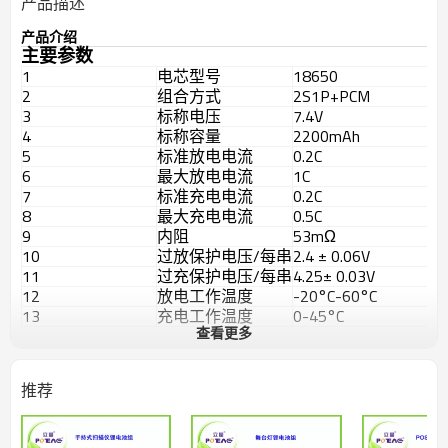
产品描述
产品介绍
主要参数
1
电芯型号
18650
2
组合方式
2S1P+PCM
3
标称电压
7.4V
4
标称容量
2200mAh
5
标准放电电流
0.2C
6
最大放电电流
1C
7
标准充电电流
0.2C
8
最大充电电流
0.5C
9
内阻
53mΩ
10
过放保护电压/每串
2.4 ± 0.06V
11
过充保护电压/每串
4.25± 0.03V
12
放电工作温度
-20°C-60°C
13
充电工作温度
0-45°C
查看更多
14
存储温度
23 ± 5°C
15
电流
4±0.5A
16
重量
约100g
推荐
L*W*H=
17
产品尺寸
37*19*70mm