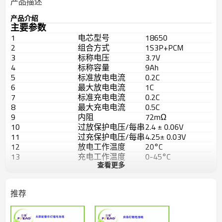
产品描述
产品介绍
主要参数
1
电芯型号
18650
2
组合方式
1S3P+PCM
3
标称电压
3.7V
4
标称容量
9Ah
5
标准放电电流
0.2C
6
最大放电电流
1C
7
标准充电电流
0.2C
8
最大充电电流
0.5C
9
内阻
72mΩ
10
过放保护电压/每串
2.4 ± 0.06V
11
过充保护电压/每串
4.25± 0.03V
12
放电工作温度
20°C
13
充电工作温度
0-45°C
查看更多
14
存储温度
23 ± 5°C
15
电流
5A
16
重量
约150g
推荐
L*W*H =
17
产品尺寸
39.6*39.6*69mm