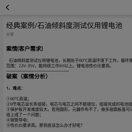
经典案例/石油倾斜度测试仪用锂电池
分享
案情
(客户需求)
石油倾斜度测试仪用锂电池，长期处于80℃高温环境下工作，循环使用寿
范围：22V-35V，能持续工作6H以上。锂电池性价比要高。
破案（案情分析）
1、难点：
①80℃高温；
②8节电芯呈长条组接，电芯与电芯之间不能错位，组接完成的电池
③保护板开发难度较大。若用圆形，元器件布不了，做多层圆板虽可
组上成了一个问题；
④钢管导电；
⑤性价比要求高。那到底该怎么办才好呢？