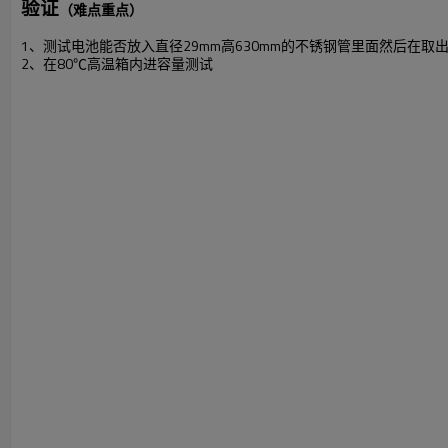
验证
（难点重点）
1、测试电池能否放入直径29mm高630mm的不锈钢管里面然后在取
2、在80℃高温箱内进容量测试