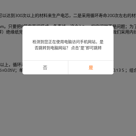
以达到300次以上的材料来生产电芯，二是采用循环寿命200次左右的
7mm。只要把8节电芯组接成一条直线，这个2.7mm的空间就不是问题
m厚）绝缘纸完全包裹电芯。那保护板如何固定在电池组上呢？我们采用内
检测到您正在使用电脑访问手机网站，是
否跳转到电脑网站？ 点击“是”即可跳转
70%以上，循环寿命300次以上)；
否
是
±0.05V；单节过放保护电压：2.80±0.08V；欠压保护延时：0.13 S