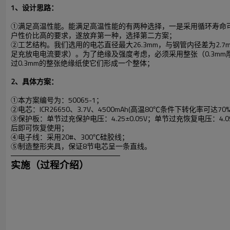
1、设计思路：
①满足高温性能。能满足高温性能的有两种选择，一是采用循环寿命可
户性价比高的要求，遂放弃第一种，选择第二方案；
②工艺结构。我们选用的电芯直径最大26.3mm，与钢管内径差为2.
足充放电电流要求）。为了绝缘及强度考虑，必须采用整张（0.3m
过0.3mm的整张绝缘纸使它们形成一个整体；
2、
具体方案：
①
本方案编号为：50065-1；
②
电芯：ICR26650、3.7V、4500mAh(高温80℃条件下转化率可达
③
保护板：单节过充保护电压：4.25±0.05V；单节过充恢复电压：4.05
后即可恢复使用；
④
电子线：采用20#、300℃硅胶线；
⑤
制造整形夹具，保证8节电芯呈一条直线。
实施（过程介绍）