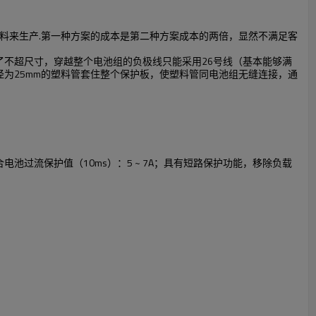
材料来生产.第一种方案的成本是第二种方案成本的两倍，显然不满足客
；为了不超尺寸，穿越整个电池组的负极线只能采用26号线（基本能够满
径为25mm的塑料管套住整个保护板，使塑料管同电池组无缝连接，通
 ；组合电池过流保护值（10ms）：5 ~ 7A；具有短路保护功能，移除负载