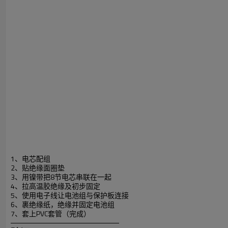
1、电芯配组
2、贴绝缘面圈垫
3、用镍带把8节电芯串联在一起
4、拉高温胶绝缘及初步固定
5、使用电子线让电池组与保护板连接
6、裹绝缘纸，绝缘并固定电池组
7、套上PVC套管（完成）