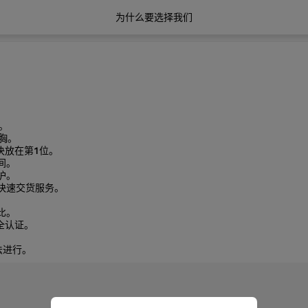
为什么要选择我们
。
胸。
决放在第
1
位。
间。
护。
快速交货服务。
比。
全认证。
法进行。