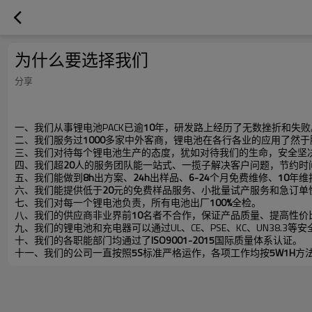
为什么要选择我们
分享
一、我们从事锂电池
PACK
已逾
10
年，研发路上经历了无数挫折和失败
二、我们服务过
1000
多家中外客商，锂电池在各行各业的应用了然于
三、我们对待每个锂电池生产的态度，犹如对待我们的生命，安全坚
四、我们超
20
人的服务团队能一站式、一揽子解决客户问题，节约时
五、我们能做到
8h
出方案、
24h
出样品、
6-24
个月免费维修、
10
年维
六、我们能提供低于
20
元的免费样品服务、小批量试产服务和急订单
七、我们对每一个锂电池负责，所有电池出厂
100%
全检。
八、我们的供应商非业界前
10
名者不合作，保证产品质量、提高性价
九、我们的锂电池和充电器可以通过
UL
、
CE
、
PSE
、
KC
、
UN38.3
等安
十、我们的各职能部门均通过了
ISO9001-2015
国际质量体系认证。
十一、我们的公司一直按照
5S
标准严格运作，各项工作均按
5W1H
方