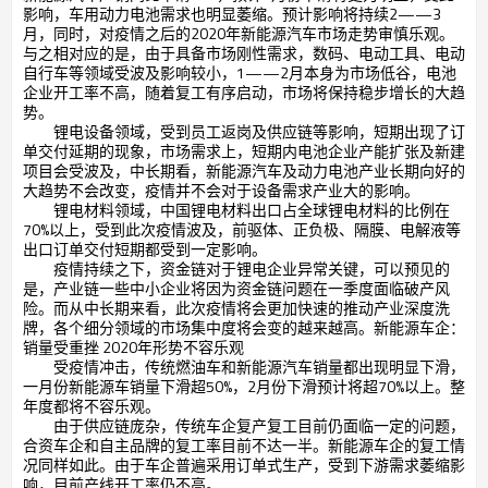
影响，车用动力电池需求也明显萎缩。预计影响将持续2——3
月，同时，对疫情之后的2020年新能源汽车市场走势审慎乐观。
与之相对应的是，由于具备市场刚性需求，数码、电动工具、电动
自行车等领域受波及影响较小，1——2月本身为市场低谷，电池
企业开工率不高，随着复工有序启动，市场将保持稳步增长的大趋
势。
锂电设备领域，受到员工返岗及供应链等影响，短期出现了订
单交付延期的现象，市场需求上，短期内电池企业产能扩张及新建
项目会受波及，中长期看，新能源汽车及动力电池产业长期向好的
大趋势不会改变，疫情并不会对于设备需求产业大的影响。
锂电材料领域，中国锂电材料出口占全球锂电材料的比例在
70%以上，受到此次疫情波及，前驱体、正负极、隔膜、电解液等
出口订单交付短期都受到一定影响。
疫情持续之下，资金链对于锂电企业异常关键，可以预见的
是，产业链一些中小企业将因为资金链问题在一季度面临破产风
险。而从中长期来看，此次疫情将会更加快速的推动产业深度洗
牌，各个细分领域的市场集中度将会变的越来越高。新能源车企：
销量受重挫 2020年形势不容乐观
受疫情冲击，传统燃油车和新能源汽车销量都出现明显下滑，
一月份新能源车销量下滑超50%，2月份下滑预计将超70%以上。整
年度都将不容乐观。
由于供应链庞杂，传统车企复产复工目前仍面临一定的问题，
合资车企和自主品牌的复工率目前不达一半。新能源车企的复工情
况同样如此。由于车企普遍采用订单式生产，受到下游需求萎缩影
响，目前产线开工率仍不高。