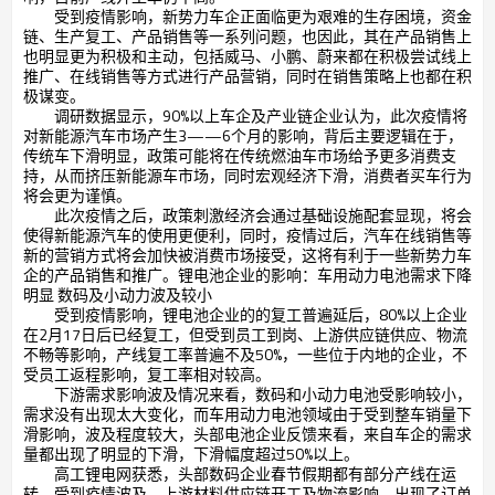
受到疫情影响，新势力车企正面临更为艰难的生存困境，资金
链、生产复工、产品销售等一系列问题，也因此，其在产品销售上
也明显更为积极和主动，包括威马、小鹏、蔚来都在积极尝试线上
推广、在线销售等方式进行产品营销，同时在销售策略上也都在积
极谋变。
调研数据显示，90%以上车企及产业链企业认为，此次疫情将
对新能源汽车市场产生3——6个月的影响，背后主要逻辑在于，
传统车下滑明显，政策可能将在传统燃油车市场给予更多消费支
持，从而挤压新能源车市场，同时宏观经济下滑，消费者买车行为
将会更为谨慎。
此次疫情之后，政策刺激经济会通过基础设施配套显现，将会
使得新能源汽车的使用更便利，同时，疫情过后，汽车在线销售等
新的营销方式将会加快被消费市场接受，这将有利于一些新势力车
企的产品销售和推广。锂电池企业的影响：车用动力电池需求下降
明显 数码及小动力波及较小
受到疫情影响，锂电池企业的的复工普遍延后，80%以上企业
在2月17日后已经复工，但受到员工到岗、上游供应链供应、物流
不畅等影响，产线复工率普遍不及50%，一些位于内地的企业，不
受员工返程影响，复工率相对较高。
下游需求影响波及情况来看，数码和小动力电池受影响较小，
需求没有出现太大变化，而车用动力电池领域由于受到整车销量下
滑影响，波及程度较大，头部电池企业反馈来看，来自车企的需求
量都出现了明显的下滑，下滑幅度超过50%以上。
高工锂电网获悉，头部数码企业春节假期都有部分产线在运
转，受到疫情波及，上游材料供应链开工及物流影响，出现了订单