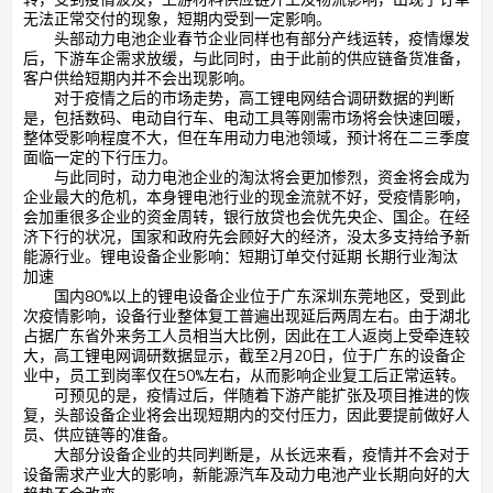
无法正常交付的现象，短期内受到一定影响。
头部动力电池企业春节企业同样也有部分产线运转，疫情爆发
后，下游车企需求放缓，与此同时，由于此前的供应链备货准备，
客户供给短期内并不会出现影响。
对于疫情之后的市场走势，高工锂电网结合调研数据的判断
是，包括数码、电动自行车、电动工具等刚需市场将会快速回暖，
整体受影响程度不大，但在车用动力电池领域，预计将在二三季度
面临一定的下行压力。
与此同时，动力电池企业的淘汰将会更加惨烈，资金将会成为
企业最大的危机，本身锂电池行业的现金流就不好，受疫情影响，
会加重很多企业的资金周转，银行放贷也会优先央企、国企。在经
济下行的状况，国家和政府先会顾好大的经济，没太多支持给予新
能源行业。锂电设备企业影响：短期订单交付延期 长期行业淘汰
加速
国内80%以上的锂电设备企业位于广东深圳东莞地区，受到此
次疫情影响，设备行业整体复工普遍出现延后两周左右。由于湖北
占据广东省外来务工人员相当大比例，因此在工人返岗上受牵连较
大，高工锂电网调研数据显示，截至2月20日，位于广东的设备企
业中，员工到岗率仅在50%左右，从而影响企业复工后正常运转。
可预见的是，疫情过后，伴随着下游产能扩张及项目推进的恢
复，头部设备企业将会出现短期内的交付压力，因此要提前做好人
员、供应链等的准备。
大部分设备企业的共同判断是，从长远来看，疫情并不会对于
设备需求产业大的影响，新能源汽车及动力电池产业长期向好的大